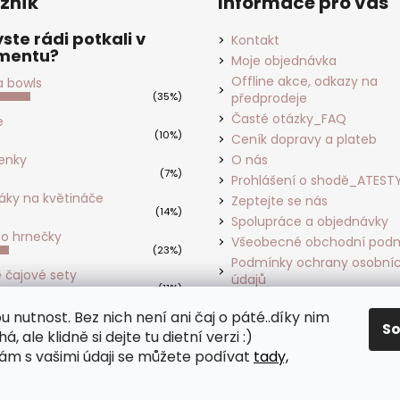
zník
Informace pro vás
ste rádi potkali v
Kontakt
imentu?
Moje objednávka
Offline akce, odkazy na
a bowls
(35%)
předprodeje
Časté otázky_FAQ
e
(10%)
Ceník dopravy a plateb
enky
O nás
(7%)
Prohlášení o shodě_ATEST
áky na květináče
Zeptejte se nás
(14%)
Spolupráce a objednávky
so hrnečky
Všeobecné obchodní pod
(23%)
Podmínky ochrany osobní
é čajové sety
údajů
(11%)
Formulář odstoupení od s
hlasů:
167
u nutnost. Bez nich není ani čaj o páté..díky nim
Formulář pro reklamaci
S
á, ale klidně si dejte tu dietní verzi :)
ám s vašimi údaji se můžete podívat
tady,
razena.
Upravit nastavení cookies