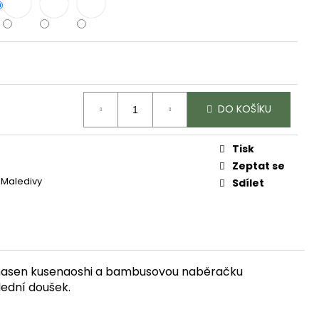
DO KOŠÍKU
Tisk
Zeptat se
 Maledivy
Sdílet
chasen kusenaoshi a bambusovou naběračku
lední doušek.