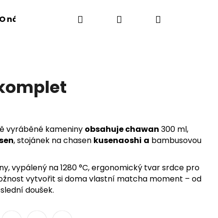
Hledat
Přihlášení
Nákupní
O nás
Kontakt
košík
 komplet
ně vyráběné kameniny
obsahuje chawan
300 ml,
sen
, stojánek na chasen
kusenaoshi
a
bambusovou
ny, vypálený na 1280 °C, ergonomický tvar srdce pro
žnost vytvořit si doma vlastní matcha moment – od
slední doušek.