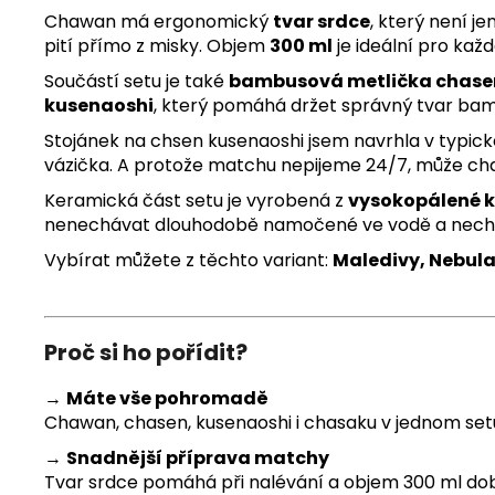
Chawan má ergonomický
tvar srdce
, který není j
pití přímo z misky. Objem
300 ml
je ideální pro kaž
Součástí setu je také
bambusová metlička chase
kusenaoshi
, který pomáhá držet správný tvar bamb
Stojánek na chsen kusenaoshi jsem navrhla v typick
vázička.
A protože matchu nepijeme 24/7, může chaw
Keramická část setu je vyrobená z
vysokopálené k
nenechávat dlouhodobě namočené ve vodě a necha
Vybírat můžete z těchto variant:
Maledivy, Nebula
Proč si ho pořídit?
→
Máte vše pohromadě
Chawan, chasen, kusenaoshi i chasaku v jednom set
→
Snadnější příprava matchy
Tvar srdce pomáhá při nalévání a objem 300 ml dobře