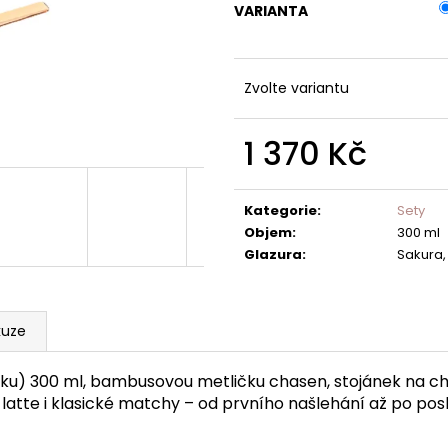
VARIANTA
Zvolte variantu
1 370 Kč
Měrná
cena:
Kategorie
:
Sety
Objem
:
300 ml
Glazura
:
Sakura,
kuze
u) 300 ml, bambusovou metličku chasen, stojánek na 
atte i klasické matchy – od prvního našlehání až po pos