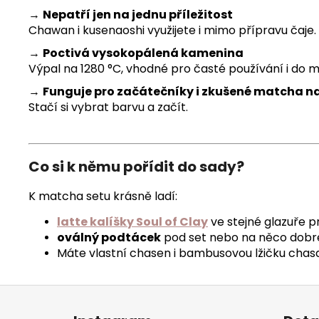
→
Nepatří jen na jednu příležitost
Chawan i kusenaoshi využijete i mimo přípravu čaje.
→
Poctivá vysokopálená kamenina
Výpal na 1280 °C, vhodné pro časté používání i do 
→
Funguje pro začátečníky i zkušené matcha 
Stačí si vybrat barvu a začít.
Co si k němu pořídit do sady?
K matcha setu krásně ladí:
latte kalíšky Soul of Clay
ve stejné glazuře p
oválný podtácek
pod set nebo na něco dobré
Máte vlastní chasen i bambusovou lžičku chas
Z
á