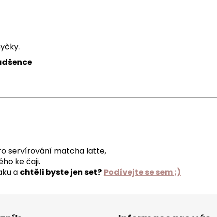
myčky.
nadšence
ro servírování matcha latte,
ho ke čaji.
aku a
chtěli byste jen set?
Podívejte se sem ;)