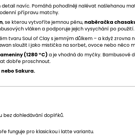
en detail navíc. Pomáhá pohodlněji nalévat našlehanou mat
dodenní přípravu matchy.
n
, se kterou vytvoříte jemnou pěnu,
naběračka chasak
usových vláken a podporuje jejich vysychání po použití.
ém tvaru Soul of Clay s jemným důlkem – a když zrovna n
an sloužit i jako mistička na sorbet, ovoce nebo něco m
ameniny (1280 °C)
a je vhodná do myčky. Bambusové do
t dobře proschnout.
 nebo Sakura.
u bez dohledávání doplňků.
 funguje pro klasickou i latte variantu.