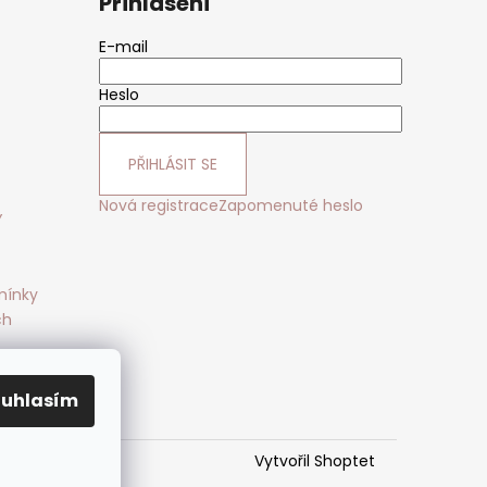
Přihlášení
E-mail
Heslo
PŘIHLÁSIT SE
Nová registrace
Zapomenuté heslo
Y
mínky
ch
mlouvy
ouhlasím
Vytvořil Shoptet