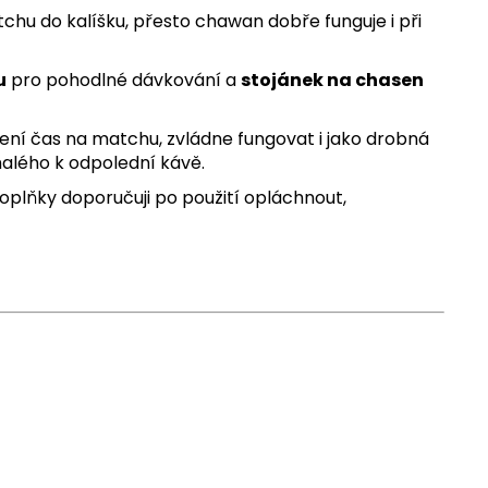
chu do kalíšku, přesto chawan dobře funguje i při
u
pro pohodlné dávkování a
stojánek na chasen
ení čas na matchu, zvládne fungovat i jako drobná
alého k odpolední kávě.
plňky doporučuji po použití opláchnout,