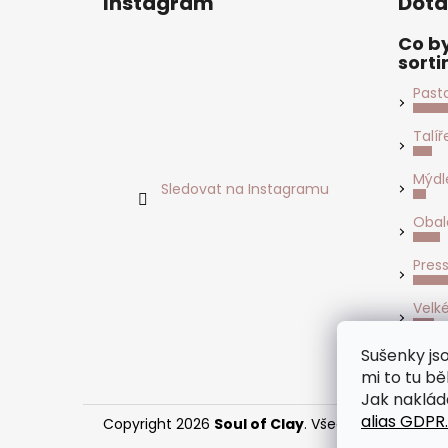
Instagram
Dota
p
a
Co by
sort
t
í
Past
Talíř
Mýdl
Sledovat na Instagramu
Obal
Pres
Velk
Počet 
Sušenky jso
mi to tu běh
Jak naklád
alias GDPR.
Copyright 2026
Soul of Clay
. Všechna práva vyh