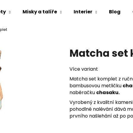
ety
Misky a talíře
Interier
Blog
plet
Co potřebujete najít?
Matcha set
HLEDAT
Více variant
Matcha set komplet z ruč
Doporučujeme
bambusovou metličku
cha
naběračku
chasaku.
Vyrobený z kvalitní kameni
pohodlné nalévání dává mo
prvního našlehání až po po