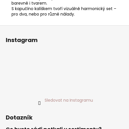
barevně i tvarem.
S kapučíno kalíškem tvoří vizuálně harmonický set –
pro dva, nebo pro různé nálady.
Z
á
Instagram
p
a
t
í
Sledovat na Instagramu
Dotazník