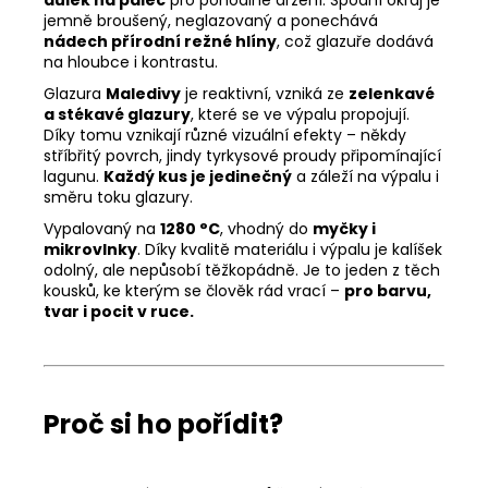
jemně broušený, neglazovaný a ponechává
nádech přírodní režné hlíny
, což glazuře dodává
na hloubce i kontrastu.
Glazura
Maledivy
je reaktivní, vzniká ze
zelenkavé
a stékavé glazury
, které se ve výpalu propojují.
Díky tomu vznikají různé vizuální efekty – někdy
stříbřitý povrch, jindy tyrkysové proudy připomínající
lagunu.
Každý kus je jedinečný
a záleží na výpalu i
směru toku glazury.
Vypalovaný na
1280 °C
, vhodný do
myčky i
mikrovlnky
. Díky kvalitě materiálu i výpalu je kalíšek
odolný, ale nepůsobí těžkopádně. Je to jeden z těch
kousků, ke kterým se člověk rád vrací –
pro barvu,
tvar i pocit v ruce.
Proč si ho pořídit?