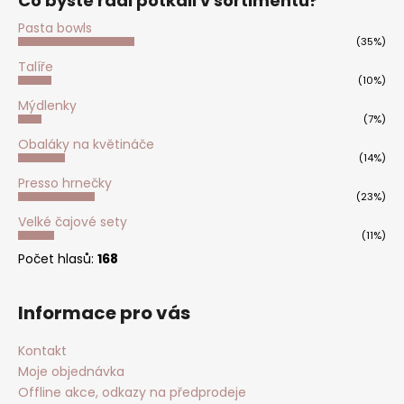
Co byste rádi potkali v sortimentu?
Pasta bowls
(35%)
Talíře
(10%)
Mýdlenky
(7%)
Obaláky na květináče
(14%)
Presso hrnečky
(23%)
Velké čajové sety
(11%)
Počet hlasů:
168
Informace pro vás
Kontakt
Moje objednávka
Offline akce, odkazy na předprodeje