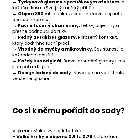
→
Tyrkysová glazura s potůčkovým efektem.
V
každém kusu ožívá jiný mořský příběh.
→
Objem 350 ml.
Ideální velikost na kávu, čaj nebo
domácí matchu.
→
Ručně točený z kameniny.
Lehký, příjemný a
přesně padnoucí do ruky.
→
Režný detail bez glazury.
Přirozený kontrast,
který podtrhne ruční práci.
→
Vhodný do myčky a mikrovlnky.
Bez starostí o
každodenní použití.
→
Každý kus originál.
Barva, proudění glazury i lesk
jsou pokaždé jiné.
→
Design laděný do sady.
Navazuje na větší hrnky
ve stejné glazuře.
Co si k němu pořídit do sady?
V glazuře Maledivy najdete také:
–
Velké hrnky o objemu 0,5 l
a
0,75 l
, které ladí