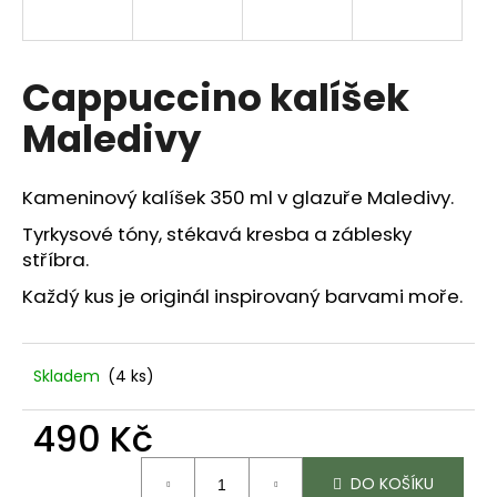
a
j
í
Cappuccino kalíšek
t
Maledivy
?
Kameninový kalíšek 350 ml v glazuře Maledivy.
Tyrkysové tóny, stékavá kresba a záblesky
stříbra.
HLEDAT
Každý kus je originál inspirovaný barvami moře.
D
o
Skladem
(4 ks)
p
o
490 Kč
r
Měrná
u
DO KOŠÍKU
cena: