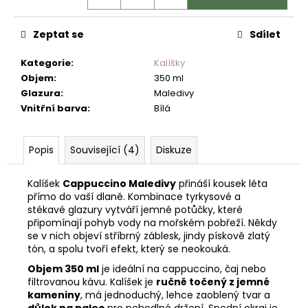
č
u
j
Zeptat se
Sdílet
e
m
Kategorie
:
Kalíšky
e
Objem
:
350 ml
Glazura
:
Maledivy
Vnitřní barva
:
Bílá
Popis
Související (4)
Diskuze
Kalíšek
Cappuccino Maledivy
přináší kousek léta
přímo do vaší dlaně. Kombinace tyrkysové a
stékavé glazury vytváří jemné potůčky, které
připomínají pohyb vody na mořském pobřeží. Někdy
se v nich objeví stříbrný záblesk, jindy pískově zlatý
tón, a spolu tvoří efekt, který se neokouká.
Objem 350 ml
je ideální na cappuccino, čaj nebo
filtrovanou kávu. Kalíšek je
ručně točený z jemné
kameniny
, má jednoduchý, lehce zaoblený tvar a
důlek na palec
pro pohodlné držení. Spodní okraj je