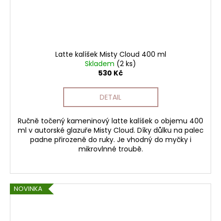
Latte kalíšek Misty Cloud 400 ml
Skladem
(2 ks)
530 Kč
DETAIL
Ručně točený kameninový latte kalíšek o objemu 400
ml v autorské glazuře Misty Cloud. Díky důlku na palec
padne přirozeně do ruky. Je vhodný do myčky i
mikrovlnné troubě.
NOVINKA