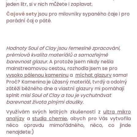
jeden litr, si v nich můžete i zaplavat.
Čajové sety
jsou pro milovníky sypaného čaje i pro
parádní čaj o páté.
Hodnoty Soul of Clay jsou řemeslné zpracování,
prémiová kvalita materiálů a samozřejmě
barevnost glazur.
A protože jsem nikdy nešla
mainstreamovou cestou, rozhodla jsem se pro
vysoko pálenou kameninu
a
míchat glazury
sama!
Proč? Kamenina je úžasný materiál, tvrdý a odolný
zátěži běžného dne a vlastní glazury mi pomáhají
splnit
misi Soul of Clay a tou je vychutnávat
barevnost života plnými doušky.
Využívám svých letitých zkušeností z
ultra mikro
analýzy
a
studia chemie
, abych pro Vás vytvořila
něco opravdu mimořádného, něco, co jinde
nenajdete:)