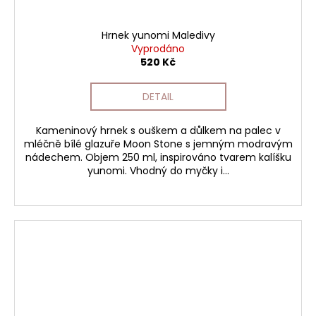
Hrnek yunomi Maledivy
Vyprodáno
520 Kč
DETAIL
Kameninový hrnek s ouškem a důlkem na palec v
mléčně bílé glazuře Moon Stone s jemným modravým
nádechem. Objem 250 ml, inspirováno tvarem kalíšku
yunomi. Vhodný do myčky i...