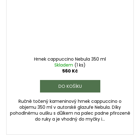
Hrnek cappuccino Nebula 350 ml
Skladem
(1 ks)
560 Kč
DO KOŠÍKU
Ručně točený kameninový hrnek cappuccino o
objemu 350 ml v autorské glazuře Nebula. Díky
pohodlnému oušku s důlkem na palec padne přirozeně
do ruky a je vhodný do myčky i...