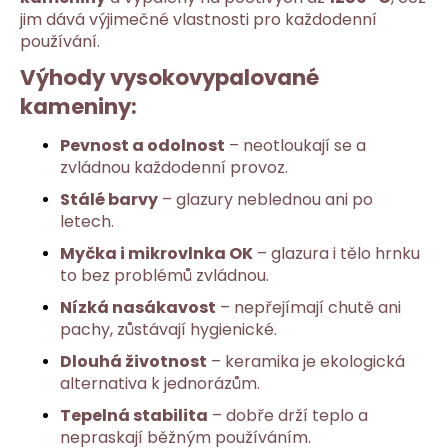
jim dává výjimečné vlastnosti pro každodenní
a
používání.
j
í
Výhody vysokovypalované
t
kameniny:
?
Pevnost a odolnost
– neotloukají se a
zvládnou každodenní provoz.
Stálé barvy
– glazury neblednou ani po
letech.
HLEDAT
Myčka i mikrovlnka OK
– glazura i tělo hrnku
to bez problémů zvládnou.
Nízká nasákavost
– nepřejímají chutě ani
D
pachy, zůstávají hygienické.
o
p
Dlouhá životnost
– keramika je ekologická
o
alternativa k jednorázům.
r
Tepelná stabilita
– dobře drží teplo a
u
nepraskají běžným používáním.