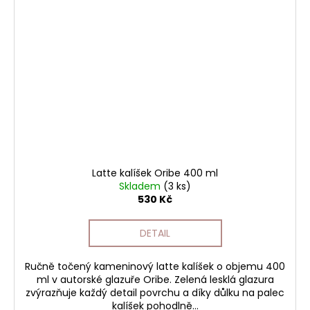
Latte kalíšek Oribe 400 ml
Skladem
(3 ks)
530 Kč
DETAIL
Ručně točený kameninový latte kalíšek o objemu 400
ml v autorské glazuře Oribe. Zelená lesklá glazura
zvýrazňuje každý detail povrchu a díky důlku na palec
kalíšek pohodlně...