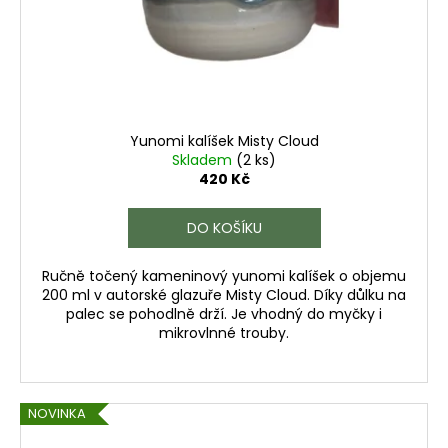
Yunomi kalíšek Misty Cloud
Skladem
(2 ks)
420 Kč
DO KOŠÍKU
Ručně točený kameninový yunomi kalíšek o objemu
200 ml v autorské glazuře Misty Cloud. Díky důlku na
palec se pohodlně drží. Je vhodný do myčky i
mikrovlnné trouby.
NOVINKA