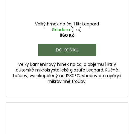
Velký hrnek na čaj 1 litr Leopard
Skladem
(1 ks)
960 Kč
DO KOŠÍKU
Velký kameninový hrnek na čaj o objemu 1 litr v
autorské mikrokrystalické glazuře Leopard. Ručně
točený, vysokopálený na 1230°C, vhodný do myčky i
mikrovlnné trouby.