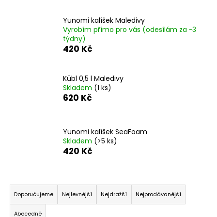
Yunomi kalíšek Maledivy
Vyrobím přímo pro vás (odesílám za ~3
týdny)
420 Kč
Kübl 0,5 l Maledivy
Skladem
(1 ks)
620 Kč
Yunomi kalíšek SeaFoam
Skladem
(>5 ks)
420 Kč
Ř
a
Doporučujeme
Nejlevnější
Nejdražší
Nejprodávanější
z
Abecedně