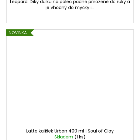
Leopard. Díky důlku na palec padne přirozeně do ruky a
je vhodný do myčky i...
NOVINKA
Latte kalíšek Urban 400 ml | Soul of Clay
Skladem
(1 ks)