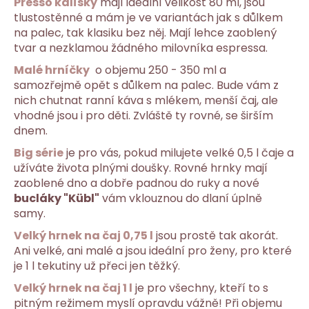
i
Presso kalíšky
mají ideální velikost 80 ml, jsou
s
tlustostěnné a mám je ve variantách jak s důlkem
u
na palec, tak klasiku bez něj. Mají lehce zaoblený
tvar a nezklamou žádného milovníka espressa.
Malé hrníčky
o objemu 250 - 350 ml a
samozřejmě opět s důlkem na palec. Bude vám z
nich chutnat ranní káva s mlékem, menší čaj, ale
vhodné jsou i pro děti. Zvláště ty rovné, se širším
dnem.
Big série
je pro vás, pokud milujete velké 0,5 l čaje a
užíváte života plnými doušky. Rovné hrnky mají
zaoblené dno a dobře padnou do ruky a nové
bucláky "Kübl"
vám vklouznou do dlaní úplně
samy.
Velký hrnek na čaj 0,75 l
jsou prostě tak akorát.
Ani velké, ani malé a jsou ideální pro ženy, pro které
je 1 l tekutiny už přeci jen těžký.
Velký hrnek na čaj 1 l
je pro všechny, kteří to s
pitným režimem myslí opravdu vážně! Při objemu