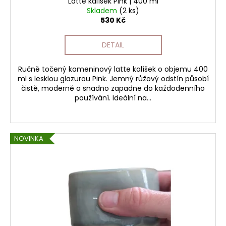
Latte kalíšek Pink | 400 ml
Skladem
(2 ks)
530 Kč
DETAIL
Ručně točený kameninový latte kalíšek o objemu 400
ml s lesklou glazurou Pink. Jemný růžový odstín působí
čistě, moderně a snadno zapadne do každodenního
používání. Ideální na...
NOVINKA