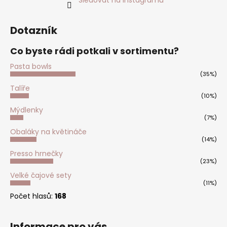
Dotazník
Co byste rádi potkali v sortimentu?
Pasta bowls
(35%)
Talíře
(10%)
Mýdlenky
(7%)
Obaláky na květináče
(14%)
Presso hrnečky
(23%)
Velké čajové sety
(11%)
Počet hlasů:
168
Informace pro vás