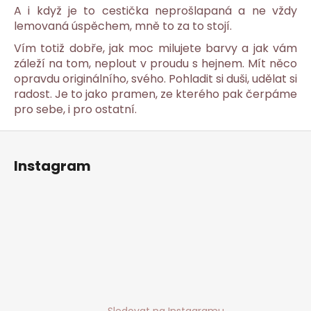
A i když je to cestička neprošlapaná a ne vždy
lemovaná úspěchem, mně to za to stojí.
Vím totiž dobře, jak moc milujete barvy a jak vám
záleží na tom, neplout v proudu s hejnem. Mít něco
opravdu originálního, svého. Pohladit si duši, udělat si
radost. Je to jako pramen, ze kterého pak čerpáme
pro sebe, i pro ostatní.
Z
á
Instagram
p
a
t
í
Sledovat na Instagramu