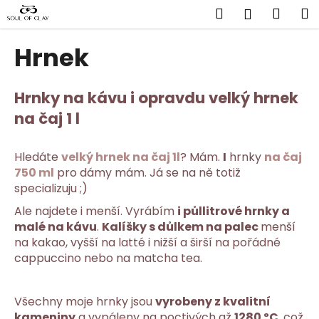
K
Přejít
Hledat
Náku
M
Přihlášen
na
o
obsah
Zpět
Zpět
košík
š
Hrnek
í
C
k
o
Hrnky na kávu i opravdu velký hrnek
p
na čaj 1 l
o
t
Hledáte
velký hrnek na čaj 1l
? Mám.
I
hrnky
na čaj
ř
750 ml
pro dámy mám. Já se na ně totiž
e
specializuju ;)
b
Ale najdete i menší. Vyrábím
i
půllitrové hrnky
a
u
malé na kávu
.
Kalíšky s důlkem na palec
menší
j
na kakao, vyšší na latté i nižší a širší na pořádné
cappuccino nebo na matcha tea.
e
t
e
Všechny moje hrnky jsou
vyrobeny z kvalitní
n
kameniny
a vypáleny na poctivých až
1280 ºC
, což