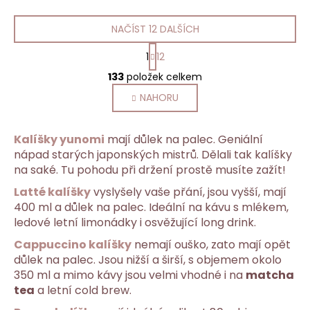
NAČÍST 12 DALŠÍCH
S
1
12
t
O
r
133
položek celkem
v
á
NAHORU
l
n
k
á
o
d
Kalíšky yunomi
mají důlek na palec. Geniální
v
a
á
nápad starých japonských mistrů. Dělali tak kalíšky
c
n
na saké. Tu pohodu při držení prostě musíte zažít!
í
í
p
Latté kalíšky
vyslyšely vaše přání, jsou vyšší, mají
r
400 ml a důlek na palec. Ideální na kávu s mlékem,
v
ledové letní limonádky i osvěžující long drink.
k
Cappuccino kalíšky
nemají ouško, zato mají opět
y
důlek na palec. Jsou nižší a širší, s objemem okolo
v
350 ml a mimo kávy jsou velmi vhodné i na
matcha
ý
tea
a letní cold brew.
p