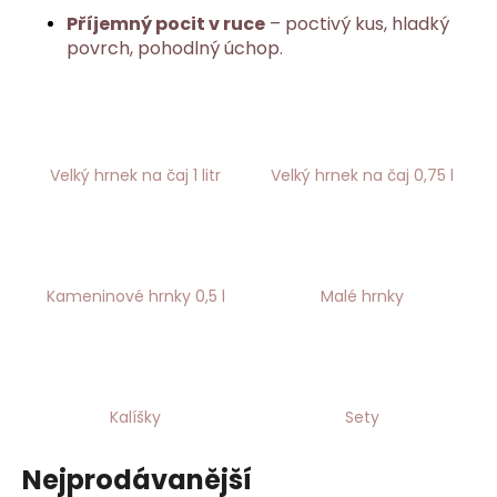
č
Příjemný pocit v ruce
– poctivý kus, hladký
u
povrch, pohodlný úchop.
j
e
m
e
Velký hrnek na čaj 1 litr
Velký hrnek na čaj 0,75 l
Kameninové hrnky 0,5 l
Malé hrnky
Kalíšky
Sety
Nejprodávanější