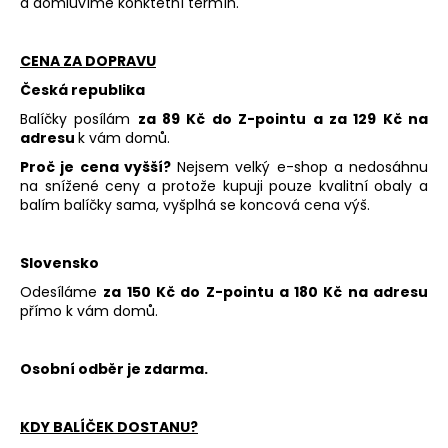
a domluvíme konktétní termín.
a
j
CENA ZA DOPRAVU
í
Česká republika
t
Balíčky posílám
za 89 Kč do Z-pointu a za 129 Kč na
?
adresu
k vám domů.
Proč je cena vyšší?
Nejsem velký e-shop a nedosáhnu
na snížené ceny a protože kupuji pouze kvalitní obaly a
balím balíčky sama, vyšplhá se koncová cena výš.
HLEDAT
Slovensko
Odesíláme
za 150 Kč do Z-pointu a 180 Kč na adresu
přímo k vám domů.
D
o
p
Osobní odběr je zdarma.
o
r
u
KDY BALÍČEK DOSTANU?