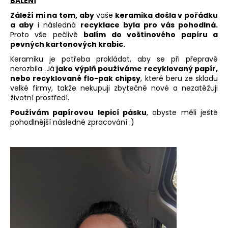
BALENÍ
Záleží mi na tom, aby
vaše
keramika došla v pořádku
a aby
i následná
recyklace byla pro vás pohodlná.
Proto vše pečlivě
balím do voštinového papíru a
pevných kartonových krabic.
Keramiku je potřeba prokládat, aby se při přepravě
nerozbila. Já
jako výplň používáme recyklovaný papír,
nebo recyklované flo-pak chipsy
, které beru ze skladu
velké firmy, takže nekupuji zbytečně nové a nezatěžuji
životní prostředí.
Používám papírovou lepicí pásku
, abyste měli ještě
pohodlnější následné zpracování :)