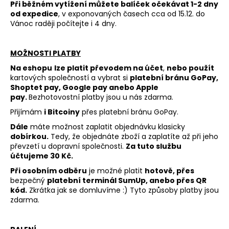
č
Při běžném vytížení můžete balíček očekávat 1-2 dny
u
od expedice
, v exponovaných časech cca od 15.12. do
j
Vánoc raději počítejte i 4 dny.
e
m
MOŽNOSTI PLATBY
e
Na eshopu
lze platit převodem na účet
,
nebo použít
kartových společností a vybrat si
platební bránu GoPay,
Shoptet pay, Google pay anebo Apple
pay.
Bezhotovostní platby jsou u nás zdarma.
Přijímám
i Bitcoiny
přes platební bránu GoPay.
Dále
máte možnost zaplatit objednávku klasicky
dobírkou.
Tedy, že objednáte zboží a zaplatíte až při jeho
převzetí u dopravní společnosti.
Za tuto službu
účtujeme 30 Kč.
Při osobním odběru
je možné platit
hotově, přes
bezpečný
platební terminál
SumUp
, anebo přes QR
kód.
Zkrátka jak se domluvíme :) Tyto způsoby platby jsou
zdarma.