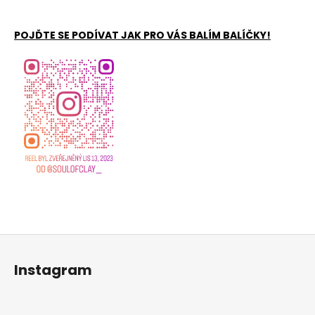
POJĎTE SE PODÍVAT JAK PRO VÁS BALÍM BALÍČKY!
Z
á
Instagram
p
a