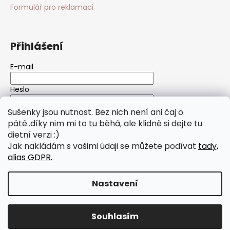
Formulář pro reklamaci
Přihlášení
E-mail
Heslo
Sušenky jsou nutnost. Bez nich není ani čaj o
PŘIHLÁSIT SE
páté..díky nim mi to tu běhá, ale klidně si dejte tu
dietní verzi :)
Nová registrace
Zapomenuté heslo
Jak nakládám s vašimi údaji se můžete podívat
tady,
alias GDPR.
Vytvořil Shoptet
Nastavení
Copyright 2026
Soul of Clay
. Všechna práva vyhrazena.
Upravit nastavení cookies
Souhlasím