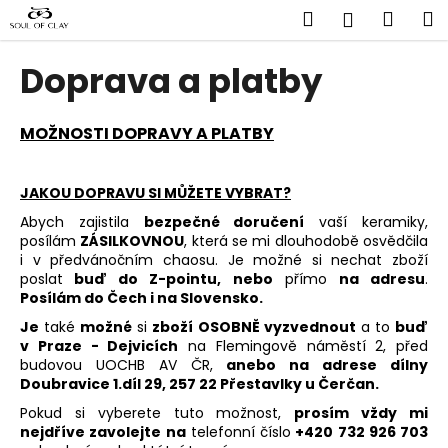
K
Přejít
Hledat
Náku
M
Přihlášen
na
o
obsah
Zpět
Zpět
košík
š
Doprava a platby
í
C
k
o
MOŽNOSTI DOPRAVY A PLATBY
p
o
JAKOU DOPRAVU SI MŮŽETE VYBRAT?
t
Abych zajistila
bezpečné doručení
vaší keramiky,
ř
posílám
ZÁSILKOVNOU
, která se mi dlouhodobě osvědčila
e
i v předvánočním chaosu. Je možné si nechat zboží
poslat
buď do Z-pointu, nebo
přímo
na adresu
.
b
Posílám do Čech i na Slovensko.
u
Je
také
možné
si
zboží OSOBNĚ vyzvednout
a to
buď
j
v Praze - Dejvicích
na Flemingově náměstí 2, před
e
budovou UOCHB AV ČR,
anebo na adrese dílny
Doubravice 1.díl 29, 257 22 Přestavlky u Čerčan.
t
Pokud si vyberete tuto možnost,
prosím vždy mi
e
nejdříve zavolejte
na
telefonní číslo
+420
732 926 703
n