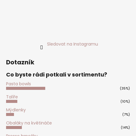
t
í
Sledovat na Instagramu
Dotazník
Co byste rádi potkali v sortimentu?
Pasta bowls
(35%)
Talíře
(10%)
Mýdlenky
(7%)
Obaláky na květináče
(14%)