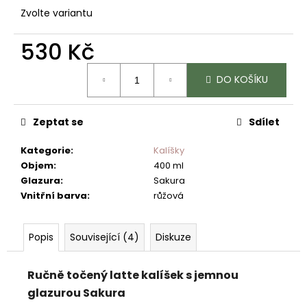
č
Zvolte variantu
u
j
530 Kč
e
m
Měrná
e
DO KOŠÍKU
cena:
Zeptat se
Sdílet
Kategorie
:
Kalíšky
Objem
:
400 ml
Glazura
:
Sakura
Vnitřní barva
:
růžová
Popis
Související (4)
Diskuze
Ručně točený latte kalíšek s jemnou
glazurou Sakura