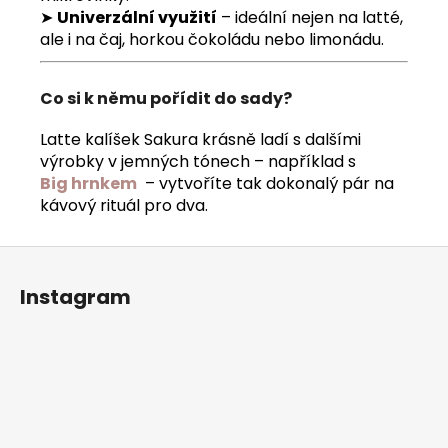
➤
Univerzální využití
– ideální nejen na latté,
ale i na čaj, horkou čokoládu nebo limonádu.
Co si k němu pořídit do sady?
Latte kalíšek Sakura krásně ladí s dalšími
výrobky v jemných tónech – například s
Big hrnkem
– vytvoříte tak dokonalý pár na
kávový rituál pro dva.
Z
á
Instagram
p
a
t
í