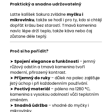
Praktický a snadno udržovatelný
Latte kalíšek Sakura zvládne
myčku i
mikrovlnku
, takže se hodí i pro ty, kdo si chtějí
dopřát krásu bez starostí. Tmavá kamenina
navíc lépe drží teplo, takže káva nebo čaj
zůstane déle teplý.
Proč si ho pořídit?
➤
Spojení elegance a funkčnosti
– jemný
růžový odstín a tmavá kamenina tvoří
moderní, přirozený kontrast.
➤
Příjemný do ruky
– důlek na palec zajišťuje
jistý úchop i při každodenním používání.
➤
Poctivý materiál
– páleno na 1280 °C,
kamenina s vysokou odolností vůči teplotním
změnám.
➤
Snadná údržba
– vhodné do myčky i
mikrovlnky.