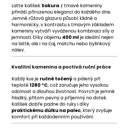
Latte kalíšek
Sakura
z tmavé kameniny
přináší přirozenou eleganci do každého dne.
Jemně růžová glazura působí klidně a
harmonicky, v kontrastu s tmavým základem
kameniny vytváří vyváženou kombinaci síly a
jemnosti. Díky objemu
400 ml
je ideální nejen
na latté, ale i na čaj, matchu nebo bylinkový
nálev.
Kvalitní kamenina a poctivá ruční práce
Každý kus je
ručně točený
a pálený při
teplotě
1280 °C
, což zaručuje jeho vysokou
odolnost a dlouhou životnost. Povrch je jemně
hladký, přitom pevný a příjemný na dotek.
Kalíšek dobře padne do ruky i díky
praktickému důlku na palec
, který zvyšuje
komfort při každodenním používání.