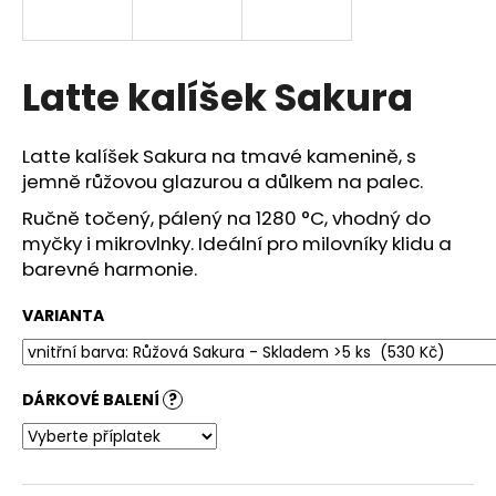
a
j
í
Latte kalíšek Sakura
t
?
Latte kalíšek Sakura na tmavé kamenině, s
jemně růžovou glazurou a důlkem na palec.
Ručně točený, pálený na 1280 °C, vhodný do
myčky i mikrovlnky. Ideální pro milovníky klidu a
HLEDAT
barevné harmonie.
VARIANTA
D
o
p
DÁRKOVÉ BALENÍ
?
o
r
u