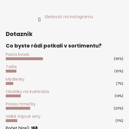
Sledovat na Instagramu
Dotazník
Co byste rádi potkali v sortimentu?
Pasta bowls
(35%)
Talíře
(10%)
Mýdlenky
(7%)
Obaláky na květináče
(14%)
Presso hrnečky
(23%)
Velké čajové sety
(11%)
Počet hlasů:
168