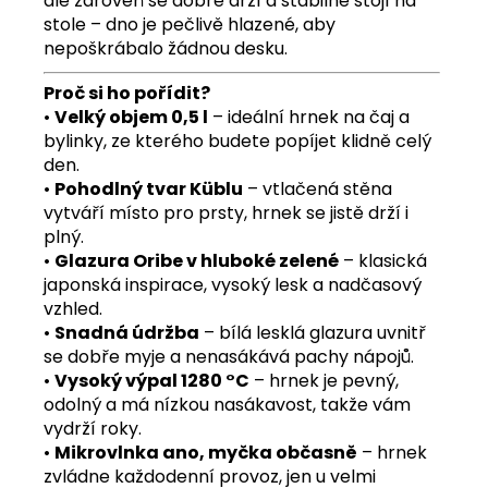
ale zároveň se dobře drží a stabilně stojí na
stole – dno je pečlivě hlazené, aby
nepoškrábalo žádnou desku.
Proč si ho pořídit?
•
Velký objem 0,5 l
– ideální hrnek na čaj a
bylinky, ze kterého budete popíjet klidně celý
den.
•
Pohodlný tvar Küblu
– vtlačená stěna
vytváří místo pro prsty, hrnek se jistě drží i
plný.
•
Glazura Oribe v hluboké zelené
– klasická
japonská inspirace, vysoký lesk a nadčasový
vzhled.
•
Snadná údržba
– bílá lesklá glazura uvnitř
se dobře myje a nenasákává pachy nápojů.
•
Vysoký výpal 1280 °C
– hrnek je pevný,
odolný a má nízkou nasákavost, takže vám
vydrží roky.
•
Mikrovlnka ano, myčka občasně
– hrnek
zvládne každodenní provoz, jen u velmi