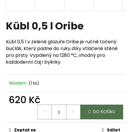
a
j
í
Kübl 0,5 l Oribe
t
?
Kübl 0,5 l v zelené glazuře Oribe je ručně točený
buclák, který padne do ruky díky vtlačené stěně
pro prsty. Vypálený na 1280 °C, vhodný pro
každodenní čaj i bylinky.
HLEDAT
Skladem
(1 ks)
D
620 Kč
o
p
Měrná
DO KOŠÍKU
o
cena:
r
u
Zeptat se
Sdílet