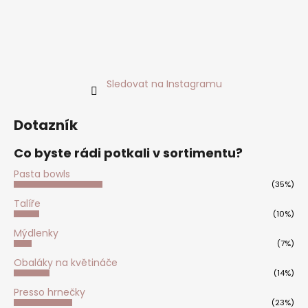
í
Sledovat na Instagramu
Dotazník
Co byste rádi potkali v sortimentu?
Pasta bowls
(35%)
Talíře
(10%)
Mýdlenky
(7%)
Obaláky na květináče
(14%)
Presso hrnečky
(23%)