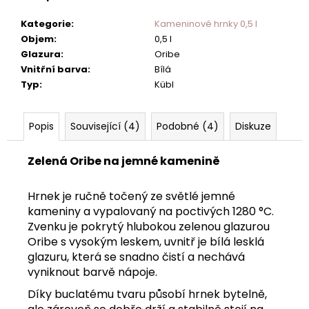
č
u
Kategorie
:
Kameninové hrnky 0,5 l
j
Objem
:
0,5 l
e
Glazura
:
Oribe
m
Vnitřní barva
:
Bílá
e
Typ
:
Kübl
Popis
Související (4)
Podobné (4)
Diskuze
Zelená Oribe na jemné kamenině
Hrnek je ručně točený ze světlé jemné
kameniny a vypalovaný na poctivých 1280 °C.
Zvenku je pokrytý hlubokou zelenou glazurou
Oribe s vysokým leskem, uvnitř je bílá lesklá
glazuru, která se snadno čistí a nechává
vyniknout barvě nápoje.
Díky buclatému tvaru působí hrnek bytelně,