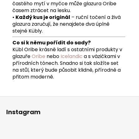
častého mytí v myčce může glazura Oribe
časem ztrácet na lesku.
•
Každý kus je originál
– ruční točení a živá
glazura zaručují, že nenajdete dva úplně
stejné Kübly.
Co si k němu pořídit do sady?
Kübl Oribe krásně ladí s ostatními produkty v
glazuře
Oribe
nebo
Icelandic
a s vázičkami v
přírodních tónech. Snadno si tak složíte set
na stůl, který bude působit klidně, přírodně a
přitom moderně.
Z
á
Instagram
p
a
t