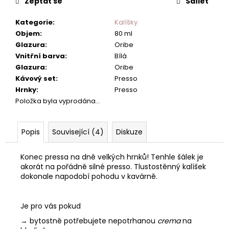
č
Zeptat se
Sdílet
u
j
Kategorie
:
Kalíšky
e
Objem
:
80 ml
m
Glazura
:
Oribe
e
Vnitřní barva
:
Bílá
Glazura
:
Oribe
Kávový set
:
Presso
Hrnky
:
Presso
Položka byla vyprodána…
Popis
Související (4)
Diskuze
Konec pressa na dně velkých hrnků! Tenhle šálek je
akorát na pořádně silné presso. Tlustostěnný kalíšek
dokonale napodobí pohodu v kavárně.
Je pro vás pokud
→ bytostně potřebujete nepotrhanou
crema
na