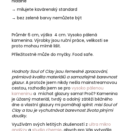
hladině
→ milujete kavárenský standard
→ bez zelené barvy nemůžete být
Průměr 6 cm, výška 4 cm. Vysoko pálená
kamenina. Výrobky jsou ruční práce, velikosti se
proto mohou mírně lišit.
Příležitostně může do myčky. Food safe.
Hodnoty Soul of Clay jsou řemeslné zpracování,
prémiová kvalita materiálů a samozřejmě barevnost
glazur.
A protože jsem nikdy nešla mainstreamovou
cestou, rozhodla jsem se pro
vysoko pálenou
kameninu
a míchat glazury sama! Proč? Kamenina
je úžasný materiál, tvrdý a odolný zátěži běžného
dne a vlastní glazury mi pomáhají splnit
misi Soul of
Clay a tou je vychutnávat barevnost života plnými
doušky.
Využívám svých letitých zkušeností z
ultra mikro
analýzy
a
studia chemie
, abych pro Vás vytvořila