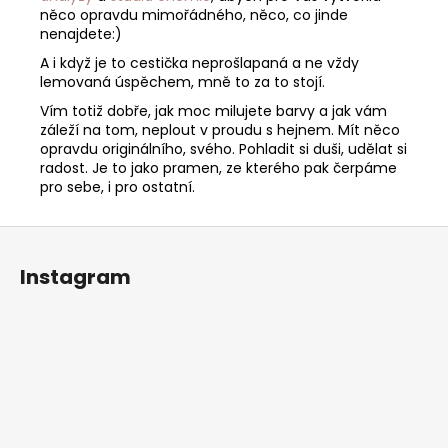
něco opravdu mimořádného, něco, co jinde
nenajdete:)
A i když je to cestička neprošlapaná a ne vždy
lemovaná úspěchem, mně to za to stojí.
Vím totiž dobře, jak moc milujete barvy a jak vám
záleží na tom, neplout v proudu s hejnem. Mít něco
opravdu originálního, svého. Pohladit si duši, udělat si
radost. Je to jako pramen, ze kterého pak čerpáme
pro sebe, i pro ostatní.
Z
á
Instagram
p
a
t
í