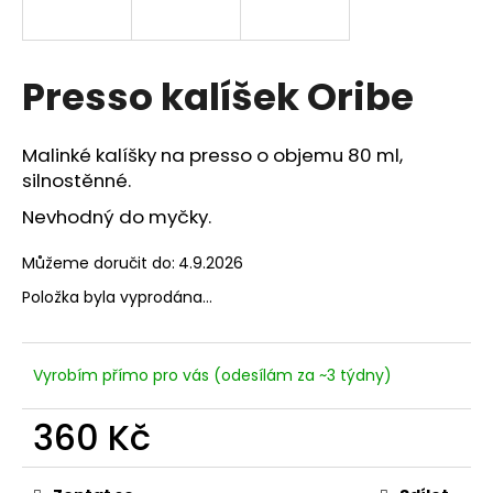
a
j
í
Presso kalíšek Oribe
t
?
Malinké kalíšky na presso o objemu 80 ml,
silnostěnné.
Nevhodný do myčky.
HLEDAT
Můžeme doručit do:
4.9.2026
Položka byla vyprodána…
D
o
Vyrobím přímo pro vás (odesílám za ~3 týdny)
p
o
360 Kč
r
Měrná
u
cena: