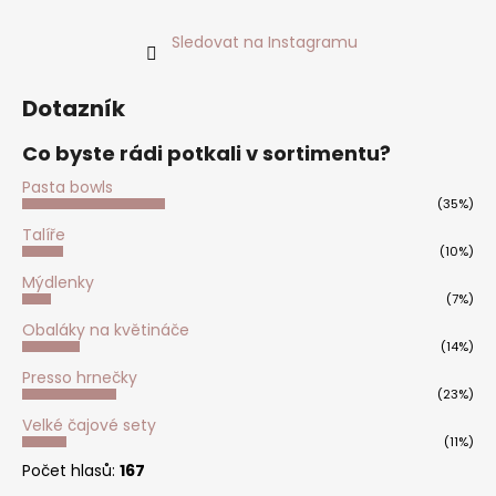
Sledovat na Instagramu
Dotazník
Co byste rádi potkali v sortimentu?
Pasta bowls
(35%)
Talíře
(10%)
Mýdlenky
(7%)
Obaláky na květináče
(14%)
Presso hrnečky
(23%)
Velké čajové sety
(11%)
Počet hlasů:
167