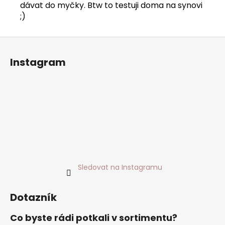
dávat do myčky. Btw to testuji doma na synovi
;)
Z
á
Instagram
p
a
t
í
Sledovat na Instagramu
Dotazník
Co byste rádi potkali v sortimentu?