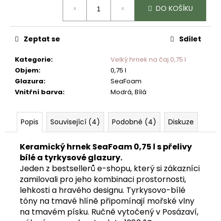
č
Měrná
DO KOŠÍKU
cena:
u
j
e
Zeptat se
Sdílet
m
e
Kategorie
:
Velký hrnek na čaj 0,75 l
Objem
:
0,75 l
Glazura
:
SeaFoam
Vnitřní barva
:
Modrá, Bílá
Popis
Související (4)
Podobné (4)
Diskuze
Keramický hrnek SeaFoam 0,75 l s přelivy
bílé a tyrkysové glazury.
Jeden z bestsellerů e-shopu, který si zákazníci
zamilovali pro jeho kombinaci prostornosti,
lehkosti a hravého designu. Tyrkysovo-bílé
tóny na tmavé hlíně připomínají mořské vlny
na tmavém písku. Ručně vytočený v Posázaví,