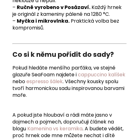
neklouže a nepálí.
–
Ručně vyrobeno v Posázaví.
Každý hrnek
je originál z kameniny pálené na 1280 °C.
–
Myčka i mikrovlnka.
Praktická volba bez
kompromisů.
Co si k němu pořídit do sady?
Pokud hledáte menšího parťáka, ve stejné
glazuře SeaFoam najdete i
cappuccino kalíšek
nebo
espresso šálek
. Všechny kousky spolu
tvoří harmonickou sadu inspirovanou barvami
moře.
A pokud jste hloubaví a rádi máte jasno v
dojmech a pojmech, doporučuji článek na
blogu
Kamenina vs keramika
. A budete vědět,
proč hrnek ode mne můžete nechat i dítě