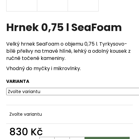
a
j
í
Hrnek 0,75 l SeaFoam
t
?
Velký hrnek SeaFoam o objemu 0,75 l. Tyrkysovo-
bílé přelivy na tmavé hlíně, lehký a odolný kousek z
ručně točené kameniny.
Vhodný do myčky i mikrovlnky.
HLEDAT
VARIANTA
D
o
p
Zvolte variantu
o
r
830 Kč
u