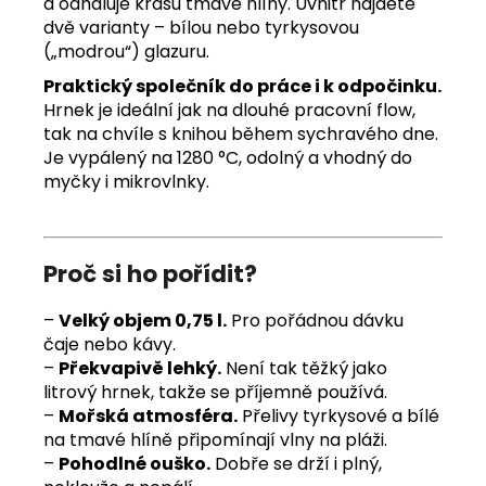
a odhaluje krásu tmavé hlíny. Uvnitř najdete
dvě varianty – bílou nebo tyrkysovou
(„modrou“) glazuru.
Praktický společník do práce i k odpočinku.
Hrnek je ideální jak na dlouhé pracovní flow,
tak na chvíle s knihou během sychravého dne.
Je vypálený na 1280 °C, odolný a vhodný do
myčky i mikrovlnky.
Proč si ho pořídit?
–
Velký objem 0,75 l.
Pro pořádnou dávku
čaje nebo kávy.
–
Překvapivě lehký.
Není tak těžký jako
litrový hrnek, takže se příjemně používá.
–
Mořská atmosféra.
Přelivy tyrkysové a bílé
na tmavé hlíně připomínají vlny na pláži.
–
Pohodlné ouško.
Dobře se drží i plný,