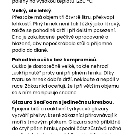
pálený na vysokou teplotu 1280 °C.
Velký, ale lehký.
Přestože má objem tři čtvrtě litru, překvapí
lehkostí. Plný hrnek není tak těžký jako litrový,
takže se pohodlně drží i při delším posezení.
Dno je zakulacené, pečlivě opracované a
hlazené, aby nepoškrábalo stůl a příjemně
padlo do dlaně.
Pohodlné ouško bez kompromisů.
Ouško je dostatečně velké, takže nehrozí
„uskřípnuté“ prsty ani při plném hrnku. Díky
tvaru se hrnek dobře drží, neklouže a nepálí v
ruce. Zákazníci oceňují, že i při větším objemu
se s ním manipuluje snadno.
Glazura SeaFoam s jedinečnou kresbou.
Spojení bílé a reaktivní tyrkysové glazury
vytváří přelivy, které zákazníci přirovnávají k
moři s tmavým pískem. Glazura sahá přibližně
do čtyř pětin hrnku, spodní část zůstává režná