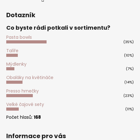
č
u
j
Dotazník
e
Co byste rádi potkali v sortimentu?
m
e
Pasta bowls
(35%)
Talíře
(10%)
Mýdlenky
(7%)
Obaláky na květináče
(14%)
Presso hrnečky
(23%)
Velké čajové sety
(11%)
Počet hlasů:
168
Informace pro vás