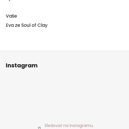
a
j
Vaše
í
Eva ze Soul of Clay
t
?
Z
á
Instagram
HLEDAT
p
a
t
í
D
o
p
o
r
u
Sledovat na Instagramu