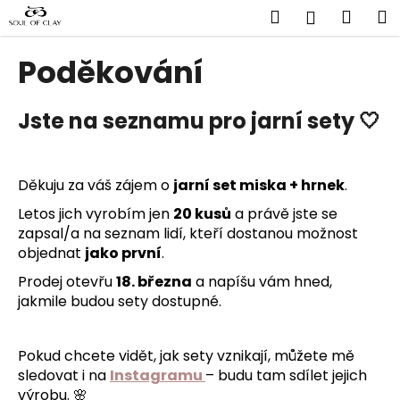
K
Přejít
Hledat
Náku
M
Přihlášen
na
o
obsah
Zpět
Zpět
košík
š
Poděkování
í
C
k
Jste na seznamu pro jarní sety 🤍
o
p
o
Děkuju za váš zájem o
jarní set miska + hrnek
.
t
ř
Letos jich vyrobím jen
20 kusů
a právě jste se
e
zapsal/a na seznam lidí, kteří dostanou možnost
objednat
jako první
.
b
u
Prodej otevřu
18. března
a napíšu vám hned,
jakmile budou sety dostupné.
j
e
t
Pokud chcete vidět, jak sety vznikají, můžete mě
e
sledovat i na
Instagramu
– budu tam sdílet jejich
n
výrobu. 🌸